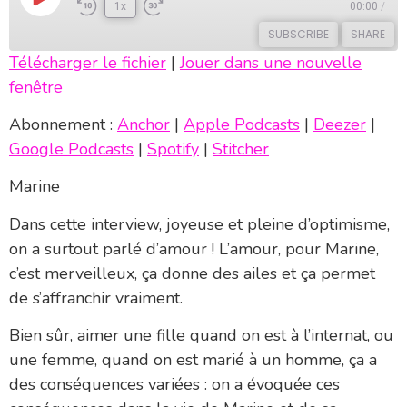
1x
00:00
/
SUBSCRIBE
SHARE
Télécharger le fichier
|
Jouer dans une nouvelle
fenêtre
SHARE
Anchor
Apple Podcasts
Deezer
Google Podcasts
Abonnement :
Anchor
|
Apple Podcasts
|
Deezer
|
LINK
Spotify
Stitcher
Google Podcasts
|
Spotify
|
Stitcher
EMBED
RSS FEED
Marine
Dans cette interview, joyeuse et pleine d’optimisme,
on a surtout parlé d’amour ! L’amour, pour Marine,
c’est merveilleux, ça donne des ailes et ça permet
de s’affranchir vraiment.
Bien sûr, aimer une fille quand on est à l’internat, ou
une femme, quand on est marié à un homme, ça a
des conséquences variées : on a évoquée ces